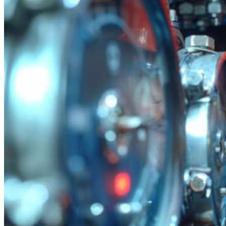
Soy estudiante
Soy docente
Reglamento estudiantil
Galería de fotos y videos
Estudiantes
Reglamento estudiantil
Galería de videos
0
Carrito
No hay productos en el carrito.