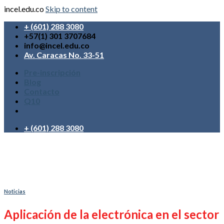
incel.edu.co
Skip to content
+ (601) 288 3080
+57(1) 301 3707684
info@incel.edu.co
Av. Caracas No. 33-51
Pre-inscripción
Blog
Contacto
Q10
+ (601) 288 3080
Noticias
Aplicación de la electrónica en el sector