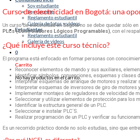
Soy estudiante
Curso de electricidad en Bogotá
: una op
Soy docente
Reglamento estudiantil
Galería de fotos y videos
Un
curso de electricidad en Bogotá
no se debe quedar sólo en l
Estudiantes
PLCs (Controladores Lógicos Programables)
, con el resp
Reglamento estudiantil
Galería de videos
¿Qué incluye este curso técnico?
0
El programa está enfocado en formar personas con conocimient
Carrito
Reconocer elementos de mando y sus auxiliares, elemen
Identificar símbolos, convenciones, esquemas y clases
No hay productos en el carrito.
Interpretar esquemas de arranque de motores y realizar 
Interpretar esquemas de inversores de giro de motores y
Implementar montajes de reguladores de velocidad de m
Seleccionar y utilizar elementos de protección para los m
Identificar la estructura general de un PLC.
Seleccionar e instalar PLC´S.
Realizar programación de un PLC y verificar su funcionam
Es un recorrido práctico donde no solo estudias, sino que entr