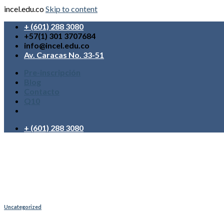
incel.edu.co
Skip to content
+ (601) 288 3080
+57(1) 301 3707684
info@incel.edu.co
Av. Caracas No. 33-51
Pre-inscripción
Blog
Contacto
Q10
+ (601) 288 3080
Uncategorized