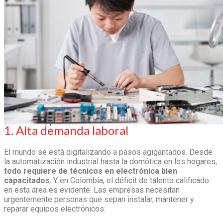
Soy estudiante
Soy docente
Reglamento estudiantil
Galería de fotos y videos
Estudiantes
Reglamento estudiantil
Galería de videos
0
Carrito
No hay productos en el carrito.
1. Alta demanda laboral
El mundo se está digitalizando a pasos agigantados. Desde
la automatización industrial hasta la domótica en los hogares,
todo requiere de técnicos en electrónica bien
capacitados
. Y en Colombia, el déficit de talento calificado
en esta área es evidente. Las empresas necesitan
urgentemente personas que sepan instalar, mantener y
reparar equipos electrónicos.