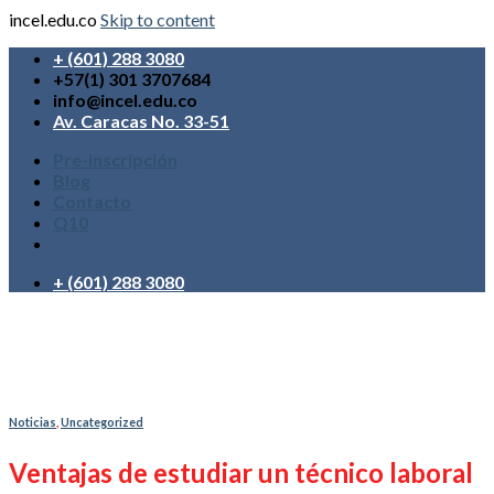
incel.edu.co
Skip to content
+ (601) 288 3080
+57(1) 301 3707684
info@incel.edu.co
Av. Caracas No. 33-51
Pre-inscripción
Blog
Contacto
Q10
+ (601) 288 3080
Noticias
,
Uncategorized
Ventajas de estudiar un técnico laboral