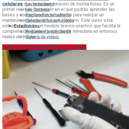
Soy estudiante
celulares
que tiene una duración de treinta horas. Es un
Soy docente
primer nivel de formación en el que podrás aprender las
Reglamento estudiantil
bases y conceptos fundamentales para realizar un
Galería de fotos y videos
mantenimiento operativo satisfactorio.
Este curso está
Estudiantes
estructurado bajo un modelo teórico-práctico que facilita la
Reglamento estudiantil
comprensión rápida y la aplicación inmediata en entornos
Galería de videos
reales de trabajo
.
0
CURSO DE REPARACIÓN DE CELULARES
Carrito
No hay productos en el carrito.