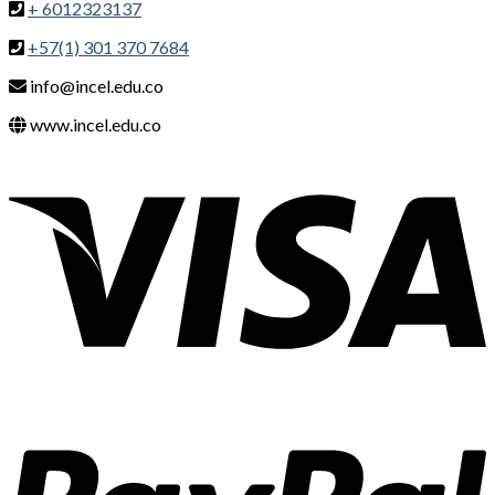
+ 6012323137
+57(1) 301 370 7684
info@incel.edu.co
www.incel.edu.co