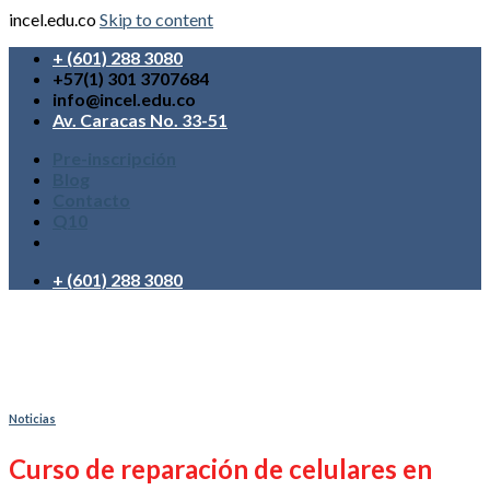
incel.edu.co
Skip to content
+ (601) 288 3080
+57(1) 301 3707684
info@incel.edu.co
Av. Caracas No. 33-51
Pre-inscripción
Blog
Contacto
Q10
+ (601) 288 3080
Noticias
Curso de reparación de celulares en