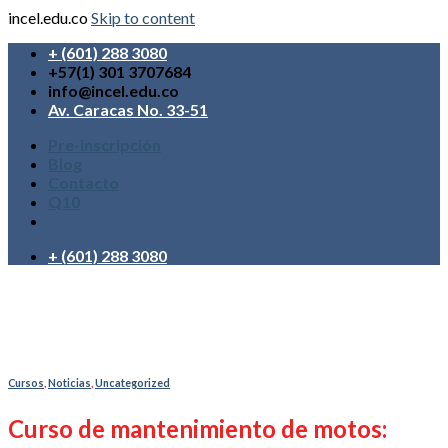
incel.edu.co
Skip to content
+ (601) 288 3080
+57(1) 301 3707684
info@incel.edu.co
Av. Caracas No. 33-51
Pre-inscripción
Blog
Contacto
Q10
+ (601) 288 3080
Cursos
,
Noticias
,
Uncategorized
Curso de mantenimiento de motos: