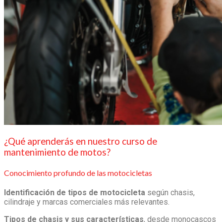
Soy estudiante
Soy docente
Reglamento estudiantil
Galería de fotos y videos
Estudiantes
Reglamento estudiantil
Galería de videos
0
Carrito
No hay productos en el carrito.
¿Qué aprenderás en nuestro
curso de
mantenimiento de
motos
?
Conocimiento profundo de las motocicletas
Identificación de tipos de motocicleta
según chasis,
cilindraje y marcas comerciales más relevantes.
Tipos de chasis y sus características
, desde monocascos