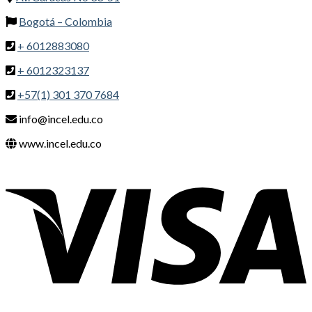
Bogotá – Colombia
+ 6012883080
+ 6012323137
+57(1) 301 370 7684
info@incel.edu.co
www.incel.edu.co