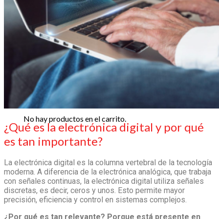
Soy estudiante
Soy docente
Reglamento estudiantil
Galería de fotos y videos
Estudiantes
Reglamento estudiantil
Galería de videos
0
Carrito
No hay productos en el carrito.
¿Qué es la electrónica digital y por qué
es tan importante?
La electrónica digital es la columna vertebral de la tecnología
moderna. A diferencia de la electrónica analógica, que trabaja
con señales continuas, la electrónica digital utiliza señales
discretas, es decir, ceros y unos. Esto permite mayor
precisión, eficiencia y control en sistemas complejos.
¿Por qué es tan relevante? Porque está presente en