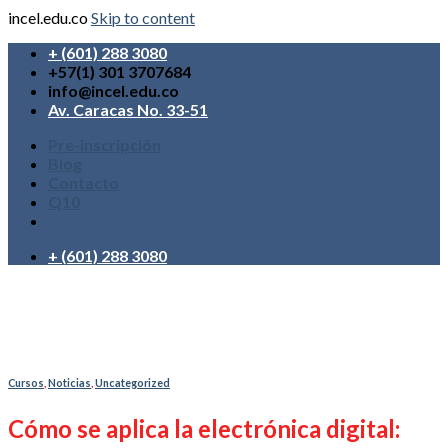
incel.edu.co
Skip to content
+ (601) 288 3080
+57(1) 301 3707684
info@incel.edu.co
Av. Caracas No. 33-51
Pre-inscripción
Blog
Contacto
Q10
+ (601) 288 3080
Cursos
,
Noticias
,
Uncategorized
Cómo se aplica la electrónica digital: