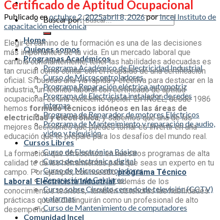
Certificado de Aptitud Ocupacional
Publicado en
octubre 2, 2025
abril 8, 2026
por
Incel Instituto de
Buscar por:
capacitación electrónica
Home
Elegir el camino de tu formación es una de las decisiones
Quienes somos
más importantes de tu vida. En un mercado laboral que
Programas Académicos
cambia constantemente, tener las habilidades adecuadas es
Programa Académico de Electricidad Industrial
tan crucial como contar con el respaldo de una certificación
Curso de Microcontroladores
oficial. Si buscas una vía rápida y efectiva para destacar en la
Programa Reparación eléctrica automotriz
industria, un
técnico laboral con certificado de aptitud
Programa de Electricista instalador de redes
ocupacional
es una excelente opción. En INCEL, desde 1986
internas
hemos
formado técnicos idóneos en las áreas de
Programa de Reparador de motores Eléctricos
electricidad y electrónica
, y sabemos que una de las
Programa de Mantenimiento y reparación de audio,
mejores decisiones que puedes tomar es invertir en una
video y televisión
educación que te prepare para los desafíos del mundo real.
Cursos Libres
Curso de Electrónica Básica
La formación que ofrecemos en nuestros programas de alta
Curso de electrónica digital
calidad te da las herramientas para que seas un experto en tu
Curso de Microcontroladores
campo. Por ejemplo, con nuestro
p
rograma Técnico
Reparación de Celulares
Laboral Electricista Industrial
, además de los
Curso sobre Circuito cerrado de televisión (CCTV)
conocimientos teóricos, también obtendrás las habilidades
y alarmas
prácticas que te distinguirán como un profesional de alto
Curso de Mantenimiento de computadores
desempeño.
Comunidad Incel