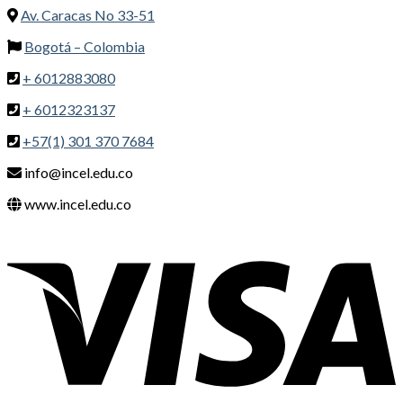
Av. Caracas No 33-51
Bogotá – Colombia
+ 6012883080
+ 6012323137
+57(1) 301 370 7684
info@incel.edu.co
www.incel.edu.co