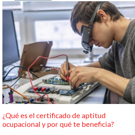
Soy estudiante
Soy docente
Reglamento estudiantil
Galería de fotos y videos
Estudiantes
Reglamento estudiantil
Galería de videos
0
Carrito
No hay productos en el carrito.
¿Qué es el certificado de aptitud
ocupacional y por qué te beneficia?