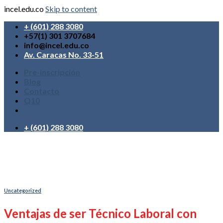
incel.edu.co
Skip to content
+ (601) 288 3080
+57(1) 301 3707684
info@incel.edu.co
Av. Caracas No. 33-51
Pre-inscripción
Blog
Contacto
Q10
+ (601) 288 3080
Uncategorized
Ventajas de ser Técnico Laboral con