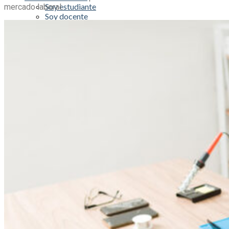
Soy estudiante
mercado laboral.
Soy docente
Reglamento estudiantil
Galería de fotos y videos
Estudiantes
Reglamento estudiantil
Galería de videos
0
Carrito
No hay productos en el carrito.