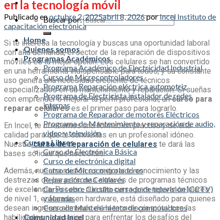
en la tecnología móvil
Publicado en
octubre 2, 2025
abril 8, 2026
por
Incel Instituto de
Buscar por:
capacitación electrónica
Home
Si te interesa la tecnología y buscas una oportunidad laboral
Quienes somos
con alta demanda, el sector de la reparación de dispositivos
Programas Académicos
móviles es tu mejor opción. Los celulares se han convertido
Programa Académico de Electricidad Industrial
en una herramienta indispensable para todos, y su constante
Curso de Microcontroladores
uso genera una necesidad creciente de técnicos
Programa Reparación eléctrica automotriz
especializados en su mantenimiento y reparación. Si sueñas
Programa de Electricista instalador de redes
con emprender o mejorar tu perfil profesional, un
curso para
internas
reparar celulares
es el primer paso para lograrlo.
Programa de Reparador de motores Eléctricos
Programa de Mantenimiento y reparación de audio,
En Incel, te ofrecemos una formación práctica y de alta
video y televisión
calidad para que te conviertas en un profesional idóneo.
Cursos Libres
Nuestro
curso de reparación de celulares
te dará las
Curso de Electrónica Básica
bases sólidas que necesitas.
Curso de electrónica digital
Curso de Microcontroladores
Además, nuestra misión es mejorar el conocimiento y las
Reparación de Celulares
destrezas de las personas a través de programas técnicos
Curso sobre Circuito cerrado de televisión (CCTV)
de excelencia. Por eso, nuestro
curso para reparar celulares
y alarmas
de nivel 1, enfocado en hardware, está diseñado para quienes
Curso de Mantenimiento de computadores
desean ingresar al mundo de la tecnología móvil con las
Comunidad Incel
habilidades necesarias para enfrentar los desafíos del