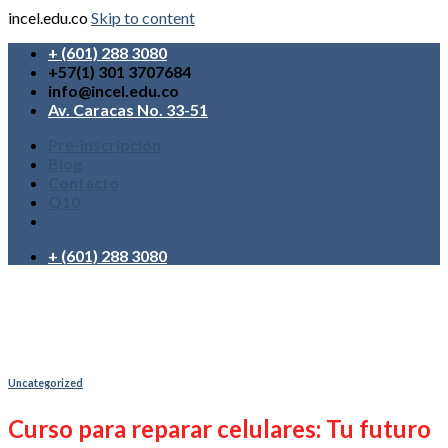
incel.edu.co
Skip to content
+ (601) 288 3080
+57(1) 301 3707684
info@incel.edu.co
Av. Caracas No. 33-51
Pre-inscripción
Blog
Contacto
Q10
+ (601) 288 3080
Uncategorized
Curso para reparar celulares: Tu futuro