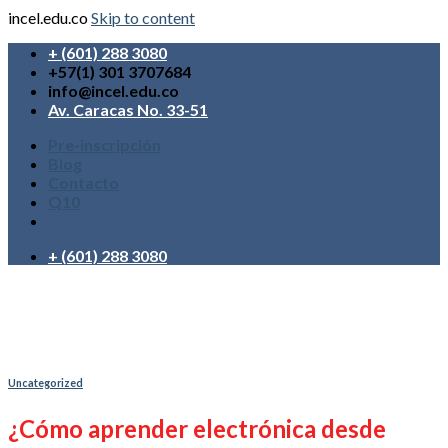
incel.edu.co
Skip to content
+ (601) 288 3080
+57(1) 301 3707684
info@incel.edu.co
Av. Caracas No. 33-51
Pre-inscripción
Blog
Contacto
Q10
+ (601) 288 3080
Uncategorized
¿Cómo aprender electrónica desde