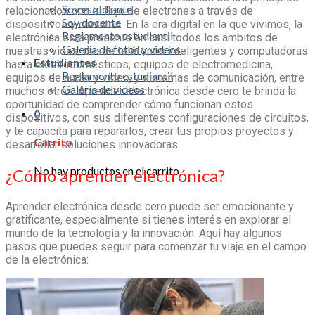
Soy estudiante
relacionados con el flujo de electrones a través de
Soy docente
dispositivos y circuitos. En la era digital en la que vivimos, la
Reglamento estudiantil
electrónica está presente en casi todos los ámbitos de
Galería de fotos y videos
nuestras vidas, desde teléfonos inteligentes y computadoras
Estudiantes
hasta electrodomésticos, equipos de electromedicina,
Reglamento estudiantil
equipos de audio y video, y sistemas de comunicación, entre
Galería de videos
muchos otros.
Aprender electrónica
desde cero te brinda la
oportunidad de comprender cómo funcionan estos
0
dispositivos, con sus diferentes configuraciones de circuitos,
y te capacita para repararlos, crear tus propios proyectos y
Carrito
desarrollar soluciones innovadoras.
No hay productos en el carrito.
¿
Cómo aprender electrónica
?
Aprender electrónica
desde cero puede ser emocionante y
gratificante, especialmente si tienes interés en explorar el
mundo de la tecnología y la innovación. Aquí hay algunos
pasos que puedes seguir para comenzar tu viaje en el campo
de la electrónica: