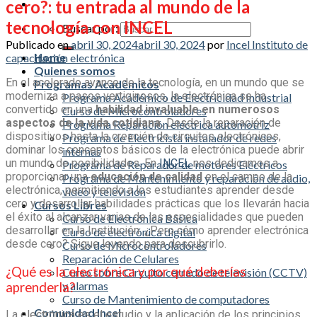
cero?: tu entrada al mundo de la
tecnología con INCEL
Buscar por:
Publicado en
abril 30, 2024
abril 30, 2024
por
Incel Instituto de
Home
capacitación electrónica
Quienes somos
En el acelerado avance de la tecnología,
en un mundo que se
Programas Académicos
moderniza a pasos vertiginosos
, la electrónica se ha
Programa Académico de Electricidad Industrial
convertido en una
habilidad invaluable en numerosos
Curso de Microcontroladores
aspectos de la vida cotidiana.
Desde la reparación de
Programa Reparación eléctrica automotriz
dispositivos hasta la creación de circuitos electrónicos,
Programa de Electricista instalador de redes
dominar los conceptos básicos de la electrónica puede abrir
internas
un mundo de posibilidades. En
INCEL
nos dedicamos a
Programa de Reparador de motores Eléctricos
proporcionar una
educación de calidad
en el campo de la
Programa de Mantenimiento y reparación de audio,
electrónica, permitiendo a los estudiantes aprender desde
video y televisión
cero y desarrollar habilidades prácticas que los llevarán hacia
Cursos Libres
el éxito al alcanzar varias de las especialidades que pueden
Curso de Electrónica Básica
desarrollar en la Institución. ¿Pero
cómo aprender electrónica
Curso de electrónica digital
desde cero? Sigue leyendo para descubrirlo.
Curso de Microcontroladores
Reparación de Celulares
¿Qué es la electrónica y por qué deberías
Curso sobre Circuito cerrado de televisión (CCTV)
y alarmas
aprenderla?
Curso de Mantenimiento de computadores
Comunidad Incel
La electrónica es el estudio y la aplicación de los principios